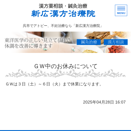
広島県呉市でア
呉市でアトピー、不妊治療なら「新広漢方治療院」
ホーム
漢方相談
鍼灸治療
ＧＷ中のお休みについて
当院のご案内
お問い合わせ
ＧＷは３日（土）～６日（火）まで休業になります。
2025年04月28日 16:07