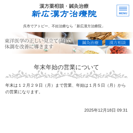
広島県呉市でア
呉市でアトピー、不妊治療なら「新広漢方治療院」
ホーム
漢方相談
鍼灸治療
年末年始の営業について
当院のご案内
お問い合わせ
年末は１２月２９日（月）まで営業、年始は１月５日（月）から
の営業になります。
2025年12月18日 09:31